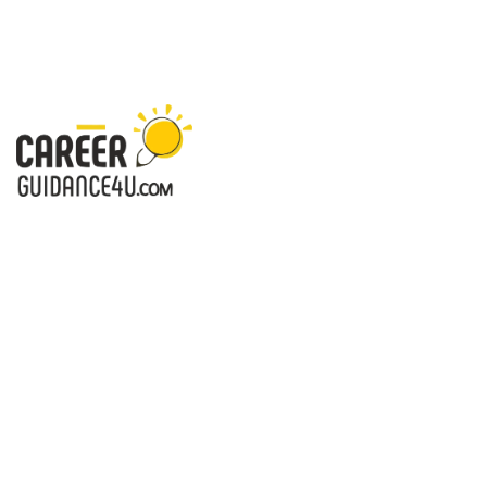
करियरगाइडेंस4यू.कॉम - करियर आपके लिए-सही दिशा, खुशहाल जिंदगी