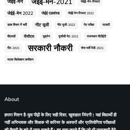
जेईई-मेन-2021
जेईई-मेन
जेईई-मेन-रिजल्ट
जेईई-मेन 2022
जेईई एडवांस्ड
जेईई मेन रिजल्ट 2022
नीट यूजी
डाक विभाग में भर्ती
नीट यूजी-2022
नेट परीक्षा
पटवारी
पीसीएस
पीएचडी
यूक्रेन
यूजीसी नेट-2021
राजस्थान पीटीईटी
सरकारी नौकरी
रीट-2021
सेना भर्ती रैली-2021
स्टाफ सिलेक्शन कमीशन
About
हमारा मिशन है-युवा पीढ़ी के लिए सही दिशा, खुशहाल जिंदगी। यहां विद्यार्थी ही
नहीं अभिभावक और शिक्षक भी करियर के अवसरों और प्रतियोगिता परीक्षाओं
की तैयारी के बारे में जान सकते हैं। हम वादा करते हैं कि जो भी जानकारी देंगे,