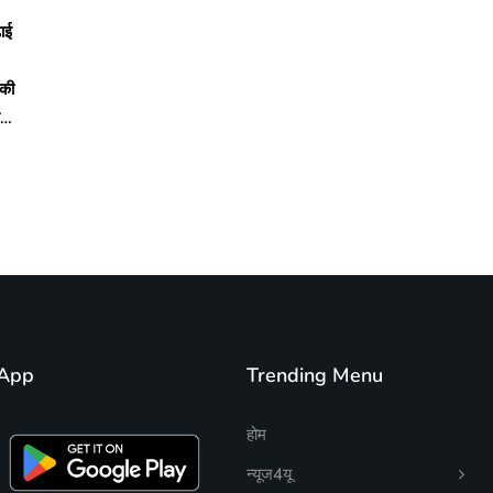
ढाई
 की
े…
App
Trending Menu
होम
न्यूज4यू