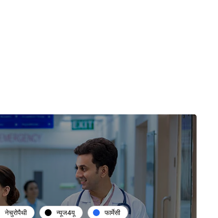
नेचुरोपैथी
न्यूज4यू
फार्मेसी