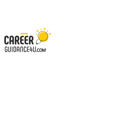
करियरगाइडेंस4यू.कॉम - करियर आपके लिए-सही दिशा, खुशहाल जिंदगी