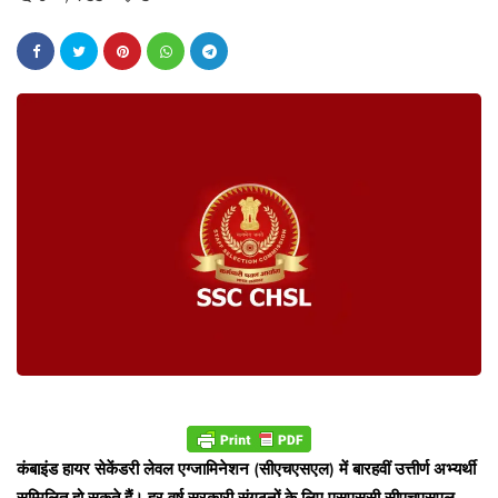
कंबाइंड हायर सेकेंडरी लेवल एग्जामिनेशन (सीएचएसएल) में बारहवीं उत्तीर्ण अभ्यर्थी