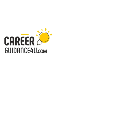
करियरगाइडेंस4यू.कॉम - करियर आपके लिए-सही दिशा, खुशहाल जिंदगी