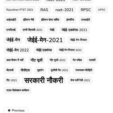
RAS
reet-2021
RPSC
Rajasthan PTET 2021
UPSC
आईआईटी
इंडियन नेवी
इंडियन पोस्ट सर्विस
इंश्योरेंस
एनआईटी
जेईई-एडवांस्ड-2021
एनटीएसई
एमपी पीएससी-2021
जेईई
जेईई-मेन-2021
जेईई-मेन
जेईई-मेन-रिजल्ट
जेईई-मेन 2022
जेईई एडवांस्ड
जेईई मेन रिजल्ट 2022
नीट यूजी
डाक विभाग में भर्ती
नीट यूजी-2022
नेट परीक्षा
पटवारी
पीसीएस
पीएचडी
यूक्रेन
यूजीसी नेट-2021
राजस्थान पीटीईटी
सरकारी नौकरी
रीट-2021
सेना भर्ती रैली-2021
स्टाफ सिलेक्शन कमीशन
Previous