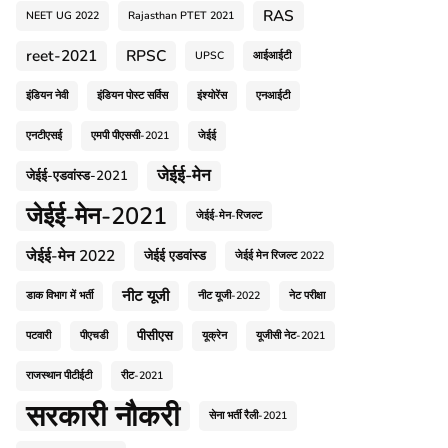
RAS
NEET UG 2022
Rajasthan PTET 2021
reet-2021
RPSC
UPSC
आईआईटी
इंडियन नेवी
इंडियन पोस्ट सर्विस
इंश्योरेंस
एनआईटी
एनटीएसई
एमपी पीएससी-2021
जेईई
जेईई-मेन
जेईई-एडवांस्ड-2021
जेईई-मेन-2021
जेईई-मेन-रिजल्ट
जेईई-मेन 2022
जेईई एडवांस्ड
जेईई मेन रिजल्ट 2022
नीट यूजी
डाक विभाग में भर्ती
नीट यूजी-2022
नेट परीक्षा
पीसीएस
पटवारी
पीएचडी
यूक्रेन
यूजीसी नेट-2021
राजस्थान पीटीईटी
रीट-2021
सरकारी नौकरी
सेना भर्ती रैली-2021