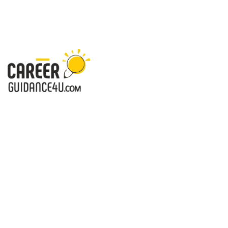
करियरगाइडेंस4यू.कॉम - करियर आपके लिए-सही दिशा, खुशहाल जिंदगी