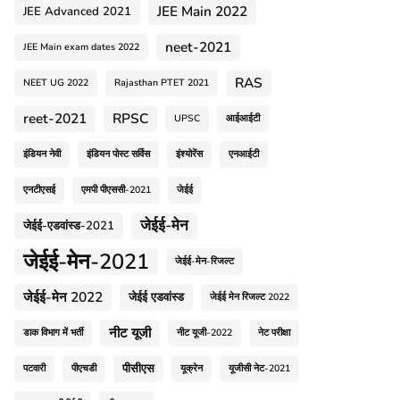
JEE Main 2022
JEE Advanced 2021
neet-2021
JEE Main exam dates 2022
RAS
NEET UG 2022
Rajasthan PTET 2021
reet-2021
RPSC
UPSC
आईआईटी
इंडियन नेवी
इंडियन पोस्ट सर्विस
इंश्योरेंस
एनआईटी
एनटीएसई
एमपी पीएससी-2021
जेईई
जेईई-मेन
जेईई-एडवांस्ड-2021
जेईई-मेन-2021
जेईई-मेन-रिजल्ट
जेईई-मेन 2022
जेईई एडवांस्ड
जेईई मेन रिजल्ट 2022
नीट यूजी
डाक विभाग में भर्ती
नीट यूजी-2022
नेट परीक्षा
पीसीएस
पटवारी
पीएचडी
यूक्रेन
यूजीसी नेट-2021