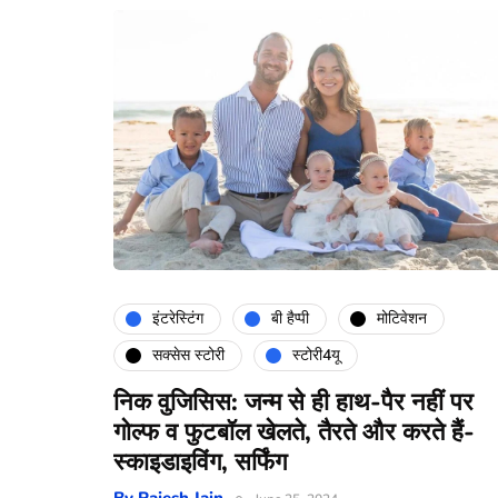
इंटरेस्टिंग
बी हैप्पी
मोटिवेशन
सक्सेस स्टोरी
स्टोरी4यू
निक वुजिसिस: जन्म से ही हाथ-पैर नहीं पर
गोल्फ व फुटबॉल खेलते, तैरते और करते हैं-
स्काइडाइविंग, सर्फिंग
By
Rajesh Jain