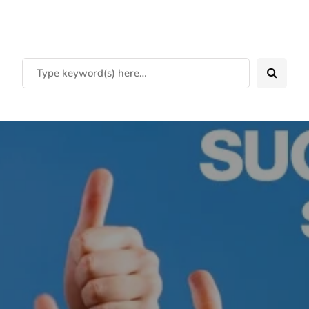
करियरगाइडेंस4यू.कॉम - करियर आपके लिए-सही दिशा, खुशहाल जिंदगी