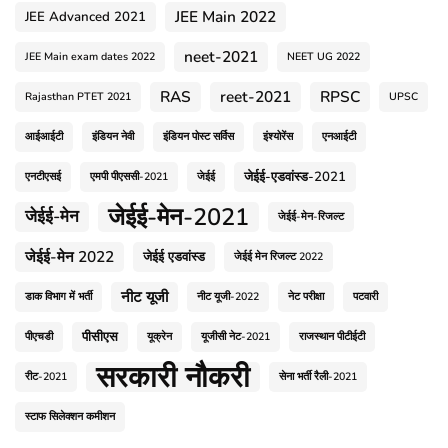
JEE Main 2022
JEE Advanced 2021
neet-2021
JEE Main exam dates 2022
NEET UG 2022
RAS
reet-2021
RPSC
Rajasthan PTET 2021
UPSC
आईआईटी
इंडियन नेवी
इंडियन पोस्ट सर्विस
इंश्योरेंस
एनआईटी
जेईई-एडवांस्ड-2021
एनटीएसई
एमपी पीएससी-2021
जेईई
जेईई-मेन-2021
जेईई-मेन
जेईई-मेन-रिजल्ट
जेईई-मेन 2022
जेईई एडवांस्ड
जेईई मेन रिजल्ट 2022
नीट यूजी
डाक विभाग में भर्ती
नीट यूजी-2022
नेट परीक्षा
पटवारी
पीसीएस
पीएचडी
यूक्रेन
यूजीसी नेट-2021
राजस्थान पीटीईटी
सरकारी नौकरी
रीट-2021
सेना भर्ती रैली-2021
स्टाफ सिलेक्शन कमीशन