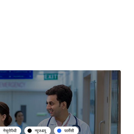
नेचुरोपैथी
न्यूज4यू
फार्मेसी