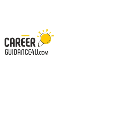
करियरगाइडेंस4यू.कॉम - करियर आपके लिए-सही दिशा, खुशहाल जिंदगी