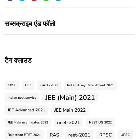
सब्सक्राइब एंड फॉलो
टैग क्लाउड
CBSE
CET
GATE-2021
Indian Army Recruitment 2021
JEE (Main) 2021
Indian post service
JEE Main 2022
JEE Advanced 2021
neet-2021
JEE Main exam dates 2022
NEET UG 2022
RAS
reet-2021
RPSC
Rajasthan PTET 2021
UPSC