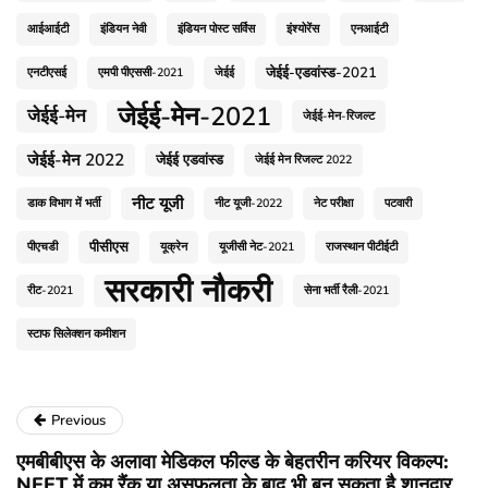
आईआईटी
इंडियन नेवी
इंडियन पोस्ट सर्विस
इंश्योरेंस
एनआईटी
जेईई-एडवांस्ड-2021
एनटीएसई
एमपी पीएससी-2021
जेईई
जेईई-मेन-2021
जेईई-मेन
जेईई-मेन-रिजल्ट
जेईई-मेन 2022
जेईई एडवांस्ड
जेईई मेन रिजल्ट 2022
नीट यूजी
डाक विभाग में भर्ती
नीट यूजी-2022
नेट परीक्षा
पटवारी
पीसीएस
पीएचडी
यूक्रेन
यूजीसी नेट-2021
राजस्थान पीटीईटी
सरकारी नौकरी
रीट-2021
सेना भर्ती रैली-2021
स्टाफ सिलेक्शन कमीशन
Previous
एमबीबीएस के अलावा मेडिकल फील्ड के बेहतरीन करियर विकल्प:
NEET में कम रैंक या असफलता के बाद भी बन सकता है शानदार