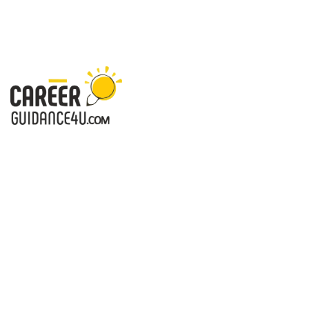
करियरगाइडेंस4यू.कॉम - करियर आपके लिए-सही दिशा, खुशहाल जिंदगी