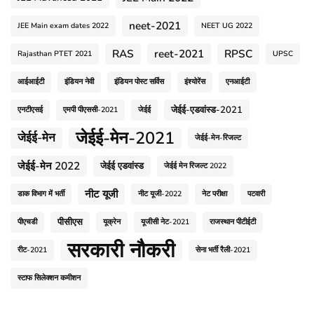
neet-2021
JEE Main exam dates 2022
NEET UG 2022
RAS
reet-2021
RPSC
Rajasthan PTET 2021
UPSC
आईआईटी
इंडियन नेवी
इंडियन पोस्ट सर्विस
इंश्योरेंस
एनआईटी
जेईई-एडवांस्ड-2021
एनटीएसई
एमपी पीएससी-2021
जेईई
जेईई-मेन-2021
जेईई-मेन
जेईई-मेन-रिजल्ट
जेईई-मेन 2022
जेईई एडवांस्ड
जेईई मेन रिजल्ट 2022
नीट यूजी
डाक विभाग में भर्ती
नीट यूजी-2022
नेट परीक्षा
पटवारी
पीसीएस
पीएचडी
यूक्रेन
यूजीसी नेट-2021
राजस्थान पीटीईटी
सरकारी नौकरी
रीट-2021
सेना भर्ती रैली-2021
स्टाफ सिलेक्शन कमीशन