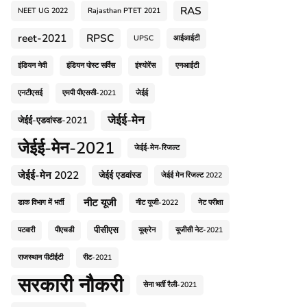
RAS
NEET UG 2022
Rajasthan PTET 2021
reet-2021
RPSC
UPSC
आईआईटी
इंडियन नेवी
इंडियन पोस्ट सर्विस
इंश्योरेंस
एनआईटी
एनटीएसई
एमपी पीएससी-2021
जेईई
जेईई-मेन
जेईई-एडवांस्ड-2021
जेईई-मेन-2021
जेईई-मेन-रिजल्ट
जेईई-मेन 2022
जेईई एडवांस्ड
जेईई मेन रिजल्ट 2022
नीट यूजी
डाक विभाग में भर्ती
नीट यूजी-2022
नेट परीक्षा
पीसीएस
पटवारी
पीएचडी
यूक्रेन
यूजीसी नेट-2021
राजस्थान पीटीईटी
रीट-2021
सरकारी नौकरी
सेना भर्ती रैली-2021