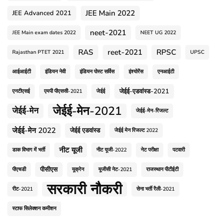
JEE Main 2022
JEE Advanced 2021
neet-2021
JEE Main exam dates 2022
NEET UG 2022
RAS
reet-2021
RPSC
Rajasthan PTET 2021
UPSC
आईआईटी
इंडियन नेवी
इंडियन पोस्ट सर्विस
इंश्योरेंस
एनआईटी
जेईई-एडवांस्ड-2021
एनटीएसई
एमपी पीएससी-2021
जेईई
जेईई-मेन-2021
जेईई-मेन
जेईई-मेन-रिजल्ट
जेईई-मेन 2022
जेईई एडवांस्ड
जेईई मेन रिजल्ट 2022
नीट यूजी
डाक विभाग में भर्ती
नीट यूजी-2022
नेट परीक्षा
पटवारी
पीसीएस
पीएचडी
यूक्रेन
यूजीसी नेट-2021
राजस्थान पीटीईटी
सरकारी नौकरी
रीट-2021
सेना भर्ती रैली-2021
स्टाफ सिलेक्शन कमीशन