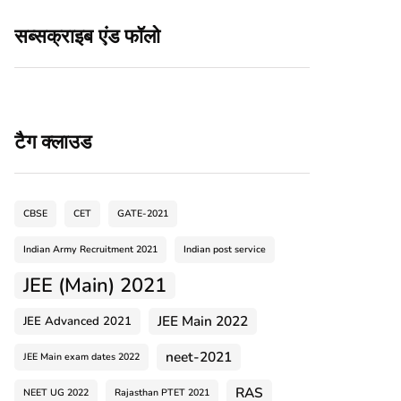
सब्सक्राइब एंड फॉलो
टैग क्लाउड
CBSE
CET
GATE-2021
Indian Army Recruitment 2021
Indian post service
JEE (Main) 2021
JEE Main 2022
JEE Advanced 2021
neet-2021
JEE Main exam dates 2022
RAS
NEET UG 2022
Rajasthan PTET 2021