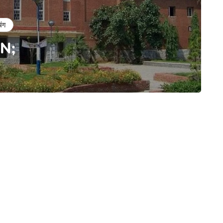
िंग
N;