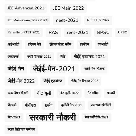
JEE Main 2022
JEE Advanced 2021
neet-2021
JEE Main exam dates 2022
NEET UG 2022
RAS
reet-2021
RPSC
Rajasthan PTET 2021
UPSC
आईआईटी
इंडियन नेवी
इंडियन पोस्ट सर्विस
इंश्योरेंस
एनआईटी
जेईई-एडवांस्ड-2021
एनटीएसई
एमपी पीएससी-2021
जेईई
जेईई-मेन-2021
जेईई-मेन
जेईई-मेन-रिजल्ट
जेईई-मेन 2022
जेईई एडवांस्ड
जेईई मेन रिजल्ट 2022
नीट यूजी
डाक विभाग में भर्ती
नीट यूजी-2022
नेट परीक्षा
पटवारी
पीसीएस
पीएचडी
यूक्रेन
यूजीसी नेट-2021
राजस्थान पीटीईटी
सरकारी नौकरी
रीट-2021
सेना भर्ती रैली-2021
स्टाफ सिलेक्शन कमीशन